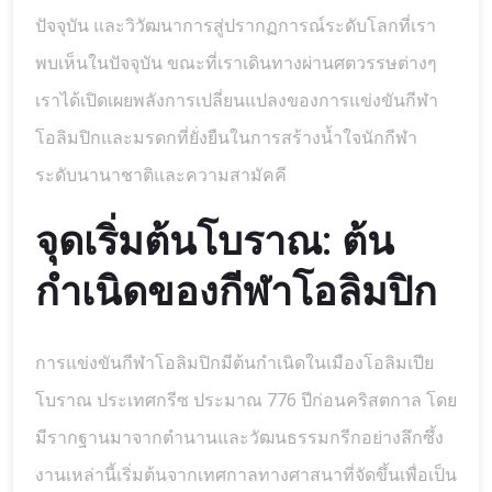
ปัจจุบัน และวิวัฒนาการสู่ปรากฏการณ์ระดับโลกที่เรา
พบเห็นในปัจจุบัน ขณะที่เราเดินทางผ่านศตวรรษต่างๆ
เราได้เปิดเผยพลังการเปลี่ยนแปลงของการแข่งขันกีฬา
โอลิมปิกและมรดกที่ยั่งยืนในการสร้างน้ำใจนักกีฬา
ระดับนานาชาติและความสามัคคี
จุดเริ่มต้นโบราณ: ต้น
กำเนิดของกีฬาโอลิมปิก
การแข่งขันกีฬาโอลิมปิกมีต้นกำเนิดในเมืองโอลิมเปีย
โบราณ ประเทศกรีซ ประมาณ 776 ปีก่อนคริสตกาล โดย
มีรากฐานมาจากตำนานและวัฒนธรรมกรีกอย่างลึกซึ้ง
งานเหล่านี้เริ่มต้นจากเทศกาลทางศาสนาที่จัดขึ้นเพื่อเป็น