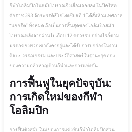
กีฬาโอลิมปิกในสมัยโบราณจึงเสื่อมถอยลง ในปีคริสต
ศักราช 393 จักรพรรดิธีโอโดเซียสที่ 1 ได้สั่งห้ามเทศกาล
“นอกรีต” ทั้งหมด ถือเป็นการสิ้นสุดของโอลิมปิกสมัย
โบราณหลังจากผ่านไปเกือบ 12 ศตวรรษ อย่างไรก็ตาม
มรดกของพวกเขายังคงอยู่และได้รับการยกย่องในงาน
ศิลปะ วรรณกรรม และประวัติศาสตร์ในฐานะยุคทอง
ของความกล้าหาญด้านกีฬาและการแข่งขัน
การฟื้นฟูในยุคปัจจุบัน:
การเกิดใหม่ของกีฬา
โอลิมปิก
การฟื้นตัวสมัยใหม่ของการแข่งขันกีฬาโอลิมปิกส่วน