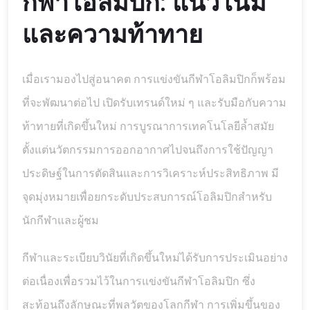
กีฬาโอลิมปิก: แนวโน้ม
และความท้าทาย
เมื่อเรามองไปสู่อนาคต การแข่งขันกีฬาโอลิมปิกก็พร้อม
ที่จะพัฒนาต่อไป เปิดรับเทรนด์ใหม่ ๆ และรับมือกับความ
ท้าทายที่เกิดขึ้นใหม่ การบูรณาการเทคโนโลยีล้ำสมัย
ตั้งแต่นวัตกรรมการออกอากาศไปจนถึงการใช้ปัญญา
ประดิษฐ์ในการตัดสินและการวิเคราะห์ประสิทธิภาพ มี
จุดมุ่งหมายเพื่อยกระดับประสบการณ์โอลิมปิกสำหรับ
นักกีฬาและผู้ชม
กีฬาและระเบียบวินัยที่เกิดขึ้นใหม่ได้รับการประเมินอย่าง
ต่อเนื่องเพื่อรวมไว้ในการแข่งขันกีฬาโอลิมปิก ซึ่ง
สะท้อนถึงลักษณะที่พลวัตของโลกกีฬา การเพิ่มขึ้นของ