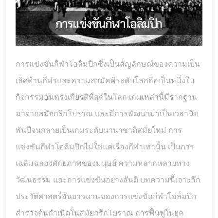
การแข่งขันกีฬาโอลิมปิกซึ่งเป็นสัญลักษณ์ของความเป็น
เลิศด้านกีฬาและความสามัคคีระดับโลกถือเป็นหนึ่งใน
กิจกรรมอันทรงเกียรติที่สุดในโลก เกมเหล่านี้มีรากฐาน
มาจากสมัยกรีกโบราณ และมีการพัฒนามาเป็นเวลานับ
พันปีจนกลายเป็นเกมระดับนานาชาติสมัยใหม่ การ
แข่งขันกีฬาโอลิมปิกไม่ใช่แค่เรื่องกีฬาเท่านั้น เป็นการ
เฉลิมฉลองศักยภาพของมนุษย์ ความหลากหลายทาง
วัฒนธรรม และการแข่งขันอย่างสันติ บทความนี้เจาะลึก
ประวัติศาสตร์อันยาวนานของการแข่งขันกีฬาโอลิมปิก
สำรวจต้นกำเนิดในสมัยกรีกโบราณ การฟื้นฟูในยุค