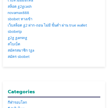
เว็บหวยออนไลน์
สล็อต g2gcash
novamax888
sbobet ทางเข้า
เว็บสล็อต g2 ฝาก-ถอน ไม่มี ขั้นต่ำ ผ่าน true wallet
sbobetp
g2g gaming
สโบเบ็ต
สมัครสมาชิก tga
สมัคร sbobet
Categories
กีฬารอบโลก