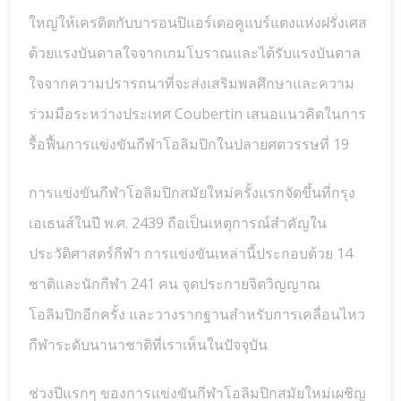
ใหญ่ให้เครดิตกับบารอนปิแอร์เดอคูแบร์แตงแห่งฝรั่งเศส
ด้วยแรงบันดาลใจจากเกมโบราณและได้รับแรงบันดาล
ใจจากความปรารถนาที่จะส่งเสริมพลศึกษาและความ
ร่วมมือระหว่างประเทศ Coubertin เสนอแนวคิดในการ
รื้อฟื้นการแข่งขันกีฬาโอลิมปิกในปลายศตวรรษที่ 19
การแข่งขันกีฬาโอลิมปิกสมัยใหม่ครั้งแรกจัดขึ้นที่กรุง
เอเธนส์ในปี พ.ศ. 2439 ถือเป็นเหตุการณ์สำคัญใน
ประวัติศาสตร์กีฬา การแข่งขันเหล่านี้ประกอบด้วย 14
ชาติและนักกีฬา 241 คน จุดประกายจิตวิญญาณ
โอลิมปิกอีกครั้ง และวางรากฐานสำหรับการเคลื่อนไหว
กีฬาระดับนานาชาติที่เราเห็นในปัจจุบัน
ช่วงปีแรกๆ ของการแข่งขันกีฬาโอลิมปิกสมัยใหม่เผชิญ