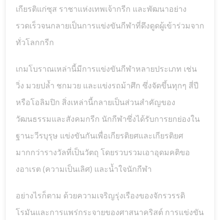
เกียรติแก่ซุส ราชาแห่งเทพเจ้ากรีก และพัฒนาอย่าง
รวดเร็วจนกลายเป็นการแข่งขันกีฬาที่ดึงดูดผู้เข้าร่วมจาก
ทั่วโลกกรีก
เกมโบราณเหล่านี้มีการแข่งขันกีฬาหลายประเภท เช่น
วิ่ง มวยปล้ำ ชกมวย และแข่งรถม้าศึก ซึ่งจัดขึ้นทุกๆ สี่ปี
หรือโอลิมปิก สิ่งเหล่านี้กลายเป็นส่วนสำคัญของ
วัฒนธรรมและสังคมกรีก นักกีฬาซึ่งได้รับการยกย่องใน
ฐานะวีรบุรุษ แข่งขันกันเพื่อเกียรติยศและเกียรติยศ
มากกว่ารางวัลที่เป็นวัตถุ โดยรวบรวมเอาอุดมคติขอ
งอาเรต (ความเป็นเลิศ) และน้ำใจนักกีฬา
อย่างไรก็ตาม ด้วยความเจริญรุ่งเรืองของจักรวรรดิ
โรมันและการแพร่กระจายของศาสนาคริสต์ การแข่งขัน